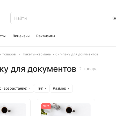
Ка
кты
Лицензии
Реквизиты
 товаров
Пакеты-карманы к биг-пэку для документов
ку для документов
2 товара
 (возрастание)
Тип
Размер
ХИТ