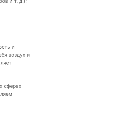
 и т. д.);
ость и
ебя воздух и
оляет
х сферах
вляем